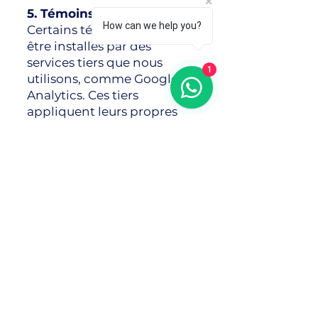
5. Témoins tiers
How can we help you?
Certains témoins peuvent
être installés par des
services tiers que nous
1
utilisons, comme Google
Analytics. Ces tiers
appliquent leurs propres
pratiques de confidentialité,
que nous ne contrôlons pas.
Vous pouvez consulter leurs
politiques de confidentialité
et modifier vos préférences
directement sur leurs sites
Web.
6. Modifications à la
présente politique de
témoins
Nous pouvons mettre à jour